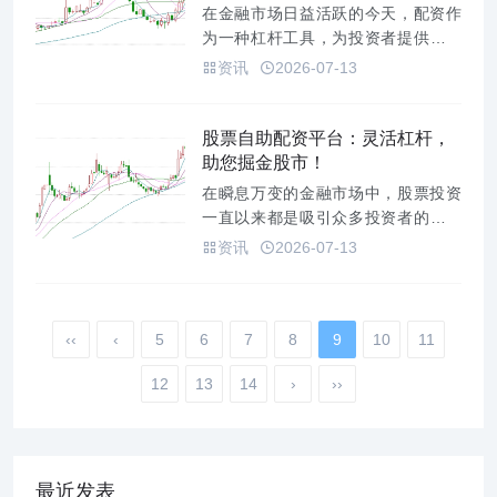
重要。本文将聚焦国内最大的配资
在金融市场日益活跃的今天，配资作
平...
为一种杠杆工具，为投资者提供了以
较小资金撬动更大收益的机会。然
资讯
2026-07-13
而，配资市场的鱼龙混杂也让投资者
在选择平台时面临诸多挑战。为了帮
助投资者更好地选择安全、可靠、专
股票自助配资平台：灵活杠杆，
业的配资平台，我们经过深入调研和
助您掘金股市！
严格筛选，隆重推出“大实盘配资平
在瞬息万变的金融市场中，股票投资
台...
一直以来都是吸引众多投资者的热门
选择。然而，对于资金有限的投资者
资讯
2026-07-13
来说，如何才能在股市中获得更大的
收益，实现财富增值呢？股票自助配
资平台应运而生，为投资者提供了一
‹‹
‹
5
6
种灵活的解决方案，通过杠杆效应，
7
8
9
10
11
助力投资者掘金股市。**什么是股...
12
13
14
›
››
最近发表