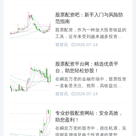
引了众多追求快速增长的投资者。然
而，选择合适的杠杆股票并非易事，
需要深入的研究和谨慎的判断。本文
股票配资吧：新手入门与风险防
将探讨杠杆股票的运作机制，并尝试
范指南
挖掘潜在的“排名第一”的杠杆股票...
股票配资，作为一种放大投资收益的
工具，近年来受到越来越多投资者的
关注。然而，高收益往往伴随着高风
资讯
2026-07-14
险，对于新手来说，盲目进入股票配
资市场无疑是危险的。本文将以“股票
配资吧”为主题，为新手提供入门指
股票配资平台网：精选优质平
南，并着重强调风险防范，帮助大家
台，助您轻松炒股！
理性看待并谨慎使用股票配资。*...
在瞬息万变的金融市场中，股票投资
一直备受关注。然而，高收益往往伴
随着高风险，资金不足成为了许多投
资讯
2026-07-14
资者进入股市的绊脚石。股票配资平
台的出现，为投资者提供了一种撬动
资金、放大收益的可能性。然而，面
专业炒股配资网站：安全高效，
对市场上琳琅满目的配资平台，如何
助您盈利！
选择安全可靠、服务优质的平台，
在瞬息万变的股市中，抓住机遇，实
成...
现财富增值是每个投资者的梦想。然