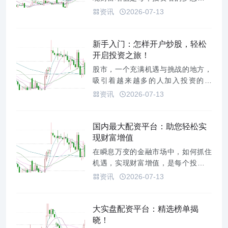
而，资金不足往往成为阻碍成功的绊
资讯
2026-07-13
脚石。这时，专业的炒股配资网站便
应运而生，为投资者提供了一条安
全、高效的资金杠杆之路，助力他们
新手入门：怎样开户炒股，轻松
实现盈利目标。**什么是炒股配资？**
开启投资之旅！
炒股配资，简单来说，就是投资...
股市，一个充满机遇与挑战的地方，
吸引着越来越多的人加入投资的行
列。对于新手来说，踏入股市的第一
资讯
2026-07-13
步往往是开户。别担心，开户炒股并
没有想象中那么复杂。本文将为你详
细讲解开户流程，助你轻松开启投资
国内最大配资平台：助您轻松实
之旅！**一、了解股票交易的基础知识
现财富增值
**在正式开户之前，建议你先了...
在瞬息万变的金融市场中，如何抓住
机遇，实现财富增值，是每个投资者
都关心的问题。对于资金有限，但又
资讯
2026-07-13
渴望参与股市、期货等高收益投资的
投资者来说，配资平台无疑是一个极
具吸引力的选择。而选择一个安全可
大实盘配资平台：精选榜单揭
靠、服务完善的配资平台，更是至关
晓！