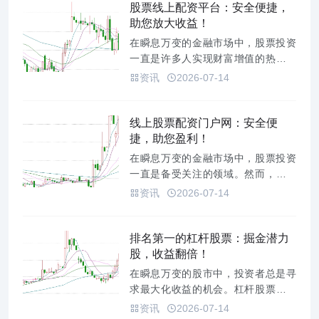
股票线上配资平台：安全便捷，
助您放大收益！
在瞬息万变的金融市场中，股票投资
一直是许多人实现财富增值的热门选
择。然而，对于资金有限的投资者来
资讯
2026-07-14
说，如何抓住机遇，放大收益，成为
了一个亟待解决的问题。股票线上配
资平台的出现，为这些投资者提供了
线上股票配资门户网：安全便
一个全新的解决方案。它以其安全便
捷，助您盈利！
捷的特性，帮助投资者撬动更大的
在瞬息万变的金融市场中，股票投资
资...
一直是备受关注的领域。然而，高收
益往往伴随着高风险，资金不足常常
资讯
2026-07-14
成为投资者实现盈利目标的绊脚石。
为了解决这一难题，线上股票配资门
户网应运而生，它以其安全便捷的特
排名第一的杠杆股票：掘金潜力
点，为投资者提供资金支持，助力他
股，收益翻倍！
们抓住市场机遇，实现财富增值。*...
在瞬息万变的股市中，投资者总是寻
求最大化收益的机会。杠杆股票，作
为一种高风险高回报的投资工具，吸
资讯
2026-07-14