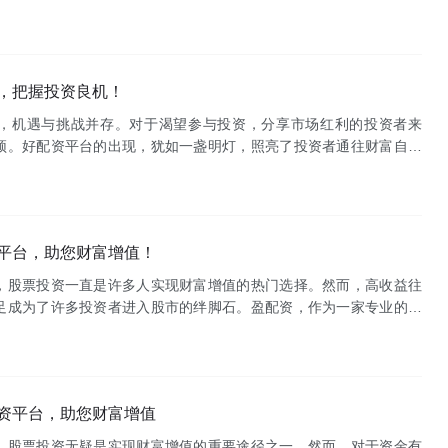
中把握机遇，规避风险，实现财富增值。通牛网不仅仅是一个简单的
，把握投资良机！
，机遇与挑战并存。对于渴望参与投资，分享市场红利的投资者来
颈。好配资平台的出现，犹如一盏明灯，照亮了投资者通往财富自由
，帮助投资者轻松盈利，牢牢把握投资良机。**什么是好配资？**好
平台，助您财富增值！
，股票投资一直是许多人实现财富增值的热门选择。然而，高收益往
足成为了许多投资者进入股市的绊脚石。盈配资，作为一家专业的股
资者提供安全、便捷、高效的资金支持，助力投资者抓住市场机遇，
资平台，助您财富增值
，股票投资无疑是实现财富增值的重要途径之一。然而，对于资金有