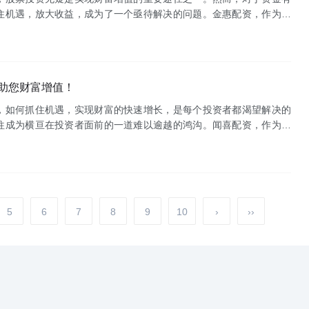
住机遇，放大收益，成为了一个亟待解决的问题。金惠配资，作为一
致力于为投资者提供安全、便捷、高效的配资服务，助力投资者在股
助您财富增值！
，如何抓住机遇，实现财富的快速增长，是每个投资者都渴望解决的
往成为横亘在投资者面前的一道难以逾越的鸿沟。闻喜配资，作为一
于为广大投资者提供安全、便捷、高效的资金支持，助力您在资本市
5
6
7
8
9
10
›
››