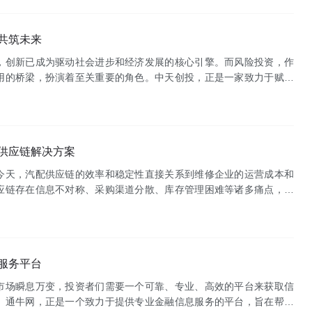
共筑未来
，创新已成为驱动社会进步和经济发展的核心引擎。而风险投资，作
用的桥梁，扮演着至关重要的角色。中天创投，正是一家致力于赋能
机构。中天创投秉承着“发现价值，成就未来”的理念，专注于投资具
供应链解决方案
今天，汽配供应链的效率和稳定性直接关系到维修企业的运营成本和
应链存在信息不对称、采购渠道分散、库存管理困难等诸多痛点，严
联亿配，作为一家专注于汽配供应链优化的企业，致力于打造一站式
：高风险高回报的投资策略
专业配资平台：助您把握投资良机
服务平台
财富增值！
-27
市场瞬息万变，投资者们需要一个可靠、专业、高效的平台来获取信
admin
2025-04-27
。通牛网，正是一个致力于提供专业金融信息服务的平台，旨在帮助