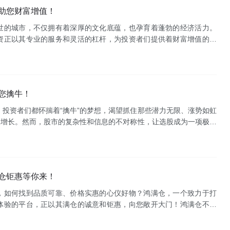
助您财富增值！
世的城市，不仅拥有着深厚的文化底蕴，也孕育着蓬勃的经济活力。
资正以其专业的服务和灵活的杠杆，为投资者们提供着财富增值的机
**苏州配资，简单来说，就是投资者通过向配资公司借入资金，放大自
您擒牛！
投资者们都怀揣着“擒牛”的梦想，渴望抓住那些潜力无限、涨势如虹
速增长。然而，股市的复杂性和信息的不对称性，让选股成为一项极具
的信息和纷繁的数据，如何才能精准选股，成功擒牛呢？擒牛网应运
仓钜惠等你来！
，如何找到品质可靠、价格实惠的心仪好物？鸿满仓，一个致力于打
体验的平台，正以其满仓的诚意和钜惠，向您敞开大门！鸿满仓不仅
一个连接消费者与优质供应商的桥梁。我们精选来自全球各地的优质