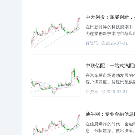
中天创投：赋能创新，
在日新月异的科技浪潮中
为连接创新技术与市场应
创新、共筑未来的风险投资
资讯
2026-07-31
有高成...
中联亿配：一站式汽配
在汽车后市场蓬勃发展的
客户满意度。传统汽配供
重制约了行业的发展。中
资讯
2026-07-31
汽配供应链...
股市杠杆交易：高收益伴随高风险
杠杆交易股票
通牛网：专业金融信息
admin
2025-04-27
admin
2025-04
在信息爆炸的时代，金融
息、分析数据、做出决策