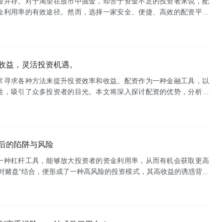
险并存。对于渴望在股市中掘金，却苦于资金不足的投资者来说，配
金利用率的有效途径。然而，选择一家安全、便捷、高效的配资平台
**，致力于为广大投资者提供极速开户服务，助您轻松开启炒股之旅，
收益，灵活投资机遇。
常寻求各种方法来提升投资效率和收益。配资作为一种金融工具，以
性，吸引了众多投资者的目光。本文将深入探讨配资的优势，分析其
抓住灵活的投资机遇。**一、杠杆效应：放大收益的利器**配资最显
后的陷阱与风险
一种杠杆工具，能够放大投资者的资金利用率，从而有机会获取更高
对赌盘”结合，便形成了一种高风险的投资模式，其高收益的诱惑背后
资者稍有不慎，便可能血本无归。**什么是配资对赌盘？**配资对