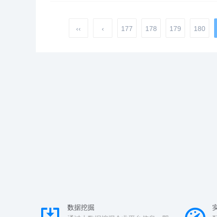
‹‹
‹
177
178
179
180
数据挖掘