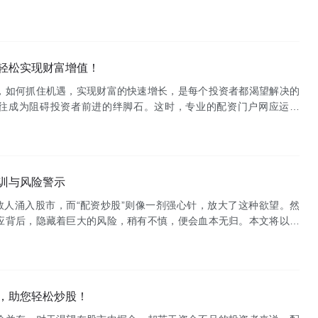
资者常常感到迷茫，不知该如何选择。本文将为您精选优质配资平
轻松实现财富增值！
，如何抓住机遇，实现财富的快速增长，是每个投资者都渴望解决的
往成为阻碍投资者前进的绊脚石。这时，专业的配资门户网应运而
便捷、高效的资金杠杆平台，助力您轻松实现财富增值！**什么是配
训与风险警示
数人涌入股市，而“配资炒股”则像一剂强心针，放大了这种欲望。然
应背后，隐藏着巨大的风险，稍有不慎，便会血本无归。本文将以血
股的风险，并警示投资者谨慎对待。配资炒股，顾名思义，就是投资
，助您轻松炒股！