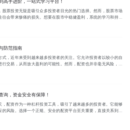
到高手进阶，一站式学习平台！
，股票投资无疑是吸引众多投资者目光的热门选择。然而，股票市场
往往会带来惨痛的损失。想要在股市中稳健盈利，系统的学习和持续
们隆重推出**股票学习网**，一个致力于帮助投资者从新手入门到高
与防范指南
方式，近年来受到越来越多投资者的关注。它允许投资者以较小的自
进行交易，从而放大盈利的可能性。然而，配资也并非毫无风险，其
关注的焦点。本文将深入探讨配资的风险，并提供一份全面的风险评
查询，资金安全有保障！
天，配资作为一种杠杆投资工具，吸引了越来越多的投资者。它能够
应的风险。选择一个正规、安全的配资平台至关重要，直接关系到投
益。然而，市场上配资平台鱼龙混杂，如何辨别真伪，选择靠谱的平