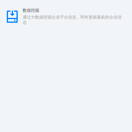
数据挖掘
通过大数据挖掘企业平台信息，即时更新最新的企业信
息
实时检测
配查查监测系统对运营中的企业进行实时监测，第一时
间发现异常
安全检测
隐蔽式测试安全问题，以用户的角度去发现安全问题
风险曝光
一旦发现存在安全风险，配查查第一时间曝光
数据来源: 全国企业信用信息公示系统 中国裁判文书网 中国执行信息公开网 国家
知识产权局 商标局 版权局