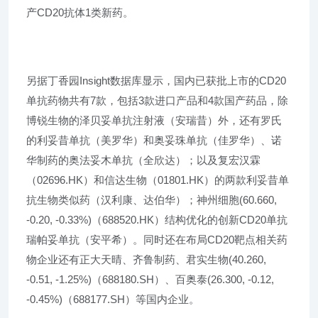
产CD20抗体1类新药。
另据丁香园Insight数据库显示，国内已获批上市的CD20
单抗药物共有7款，包括3款进口产品和4款国产药品，除
博锐生物的泽贝妥单抗注射液（安瑞昔）外，还有罗氏
的利妥昔单抗（美罗华）和奥妥珠单抗（佳罗华）、诺
华制药的奥法妥木单抗（全欣达）；以及复宏汉霖
（02696.HK）和信达生物（01801.HK）的两款利妥昔单
抗生物类似药（汉利康、达伯华）；神州细胞(60.660,
-0.20, -0.33%)（688520.HK）结构优化的创新CD20单抗
瑞帕妥单抗（安平希）。同时还在布局CD20靶点相关药
物企业还有正大天晴、齐鲁制药、君实生物(40.260,
-0.51, -1.25%)（688180.SH）、百奥泰(26.300, -0.12,
-0.45%)（688177.SH）等国内企业。