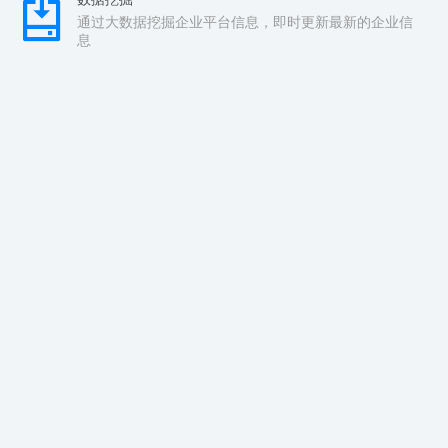
通过大数据挖掘企业平台信息，即时更新最新的企业信
息
实时检测
配查查监测系统对运营中的企业进行实时监测，第一时
间发现异常
安全检测
隐蔽式测试安全问题，以用户的角度去发现安全问题
风险曝光
一旦发现存在安全风险，配查查第一时间曝光
数据来源: 全国企业信用信息公示系统 中国裁判文书网 中国执行信息公开网 国家
知识产权局 商标局 版权局
风险声明： 任何投资都具备高风险，投资需谨慎，更需要合法。配股查网站数