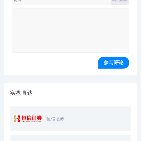
实盘直达
恒信证券