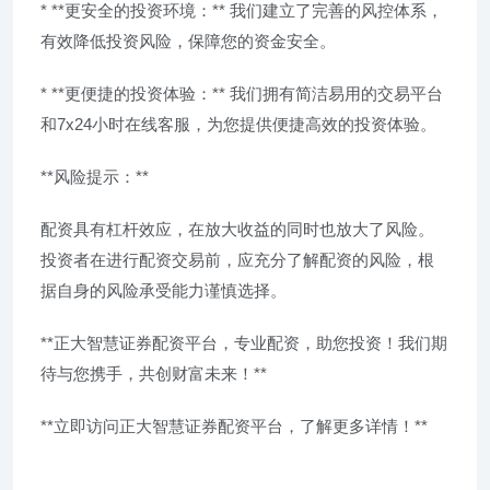
* **更安全的投资环境：** 我们建立了完善的风控体系，
有效降低投资风险，保障您的资金安全。
* **更便捷的投资体验：** 我们拥有简洁易用的交易平台
和7x24小时在线客服，为您提供便捷高效的投资体验。
**风险提示：**
配资具有杠杆效应，在放大收益的同时也放大了风险。
投资者在进行配资交易前，应充分了解配资的风险，根
据自身的风险承受能力谨慎选择。
**正大智慧证券配资平台，专业配资，助您投资！我们期
待与您携手，共创财富未来！**
**立即访问正大智慧证券配资平台，了解更多详情！**