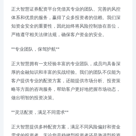
正大智慧证券配资平台凭借其专业的团队、完善的风控
体系和优质的服务，赢得了众多投资者的信赖。我们深
知资金安全的重要性，因此始终将风险控制放在首位，
严格遵守相关法律法规，确保客户资金的安全。
**专业团队，保驾护航**
正大智慧拥有一支经验丰富的专业团队，成员均具备深
厚的金融知识和丰富的实战经验。我们的团队不仅能为
客户提供专业的配资方案，还能提供市场分析、投资策
略等方面的咨询服务，帮助客户更好地把握市场动态，
做出明智的投资决策。
**灵活配资，满足不同需求**
正大智慧提供多种配资方案，满足不同风险偏好和资金
需求的投资者。无论您是稳健型投资者还是激进型投资