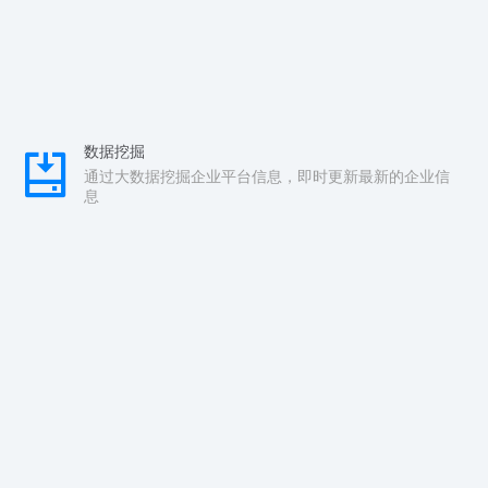
数据挖掘
通过大数据挖掘企业平台信息，即时更新最新的企业信
息
实时检测
配查查监测系统对运营中的企业进行实时监测，第一时
间发现异常
安全检测
隐蔽式测试安全问题，以用户的角度去发现安全问题
风险曝光
一旦发现存在安全风险，配查查第一时间曝光