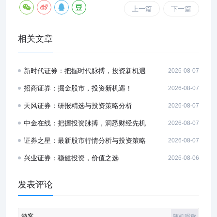
上一篇
下一篇
相关文章
新时代证券：把握时代脉搏，投资新机遇
2026-08-07
招商证券：掘金股市，投资新机遇！
2026-08-07
天风证券：研报精选与投资策略分析
2026-08-07
中金在线：把握投资脉搏，洞悉财经先机
2026-08-07
证券之星：最新股市行情分析与投资策略
2026-08-07
兴业证券：稳健投资，价值之选
2026-08-06
发表评论
随机昵称