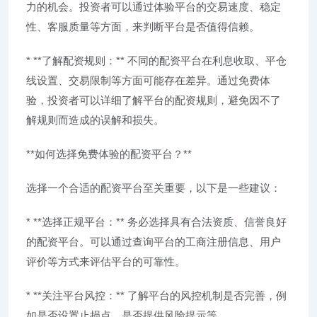
力的机会。投资者可以通过体验平台的交易速度、稳定
性、客服质量等方面，来判断平台是否值得信赖。
* **了解配资规则：** 不同的配资平台在利息收取、平仓
线设置、交易限制等方面可能存在差异。通过免费体
验，投资者可以详细了解平台的配资规则，避免因不了
解规则而造成的误解和损失。
**如何选择免费体验的配资平台？**
选择一个合适的配资平台至关重要，以下是一些建议：
* **选择正规平台：** 务必选择具有合法资质、信誉良好
的配资平台。可以通过查询平台的工商注册信息、用户
评价等方式来评估平台的可靠性。
* **关注平台风控：** 了解平台的风控机制是否完善，例
如是否设置止损点、是否提供风险提示等。