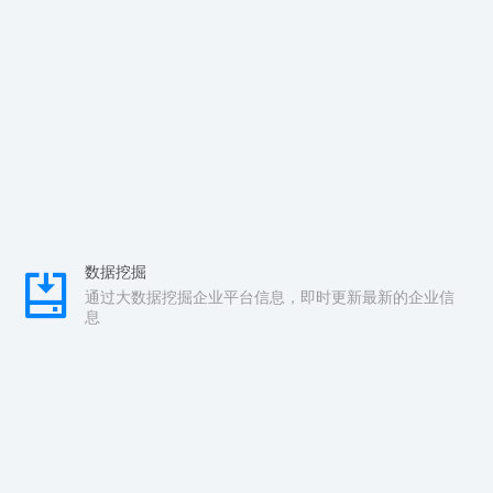
数据挖掘
通过大数据挖掘企业平台信息，即时更新最新的企业信
息
实时检测
配查查监测系统对运营中的企业进行实时监测，第一时
间发现异常
安全检测