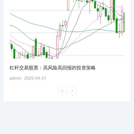
杠杆交易股票：高风险高回报的投资策略
专业
admin
2025-04-27
admi