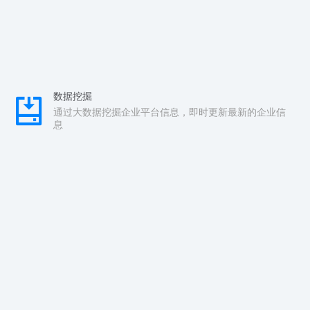
数据挖掘
通过大数据挖掘企业平台信息，即时更新最新的企业信
息
实时检测
配查查监测系统对运营中的企业进行实时监测，第一时
间发现异常
安全检测
隐蔽式测试安全问题，以用户的角度去发现安全问题
风险曝光
一旦发现存在安全风险，配查查第一时间曝光