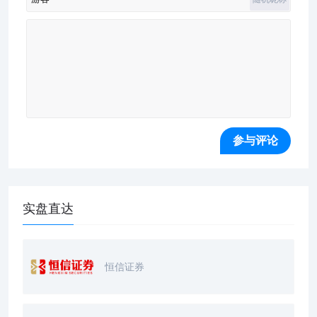
实盘直达
恒信证券