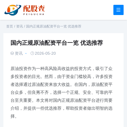
首页
/
资讯
/
国内正规原油配资平台一览 优选推荐
国内正规原油配资平台一览 优选推荐
资讯
2026-05-20
原油投资作为一种高风险高收益的投资方式，吸引了众
多投资者的目光。然而，由于资金门槛较高，许多投资
者选择通过原油配资来放大收益。在国内，原油配资平
台众多，但良莠不齐，选择一个正规、安全、可靠的平
台至关重要。本文将对国内正规原油配资平台进行简要
介绍，并提供一些优选推荐，帮助投资者做出明智的选
择。