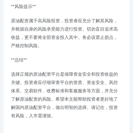
**风险提示**
原油配资属于高风险投资，投资者应充分了解其风险，
并根据自身的风险承受能力进行投资。切勿盲目追求高
收益，更不要将全部资金投入其中。务必设置止损点，
严格控制风险。
**总结**
选择正规的原油配资平台是保障资金安全和投资收益的
关键。投资者应仔细审查平台的资质、资金安全、风控
体系、交易软件、收费标准和客服服务等方面，并充分
了解原油配资的风险。希望本文能帮助投资者更好地了
解国内原油配资平台，做出明智的选择。请记住，投资
有风险，入市需谨慎。