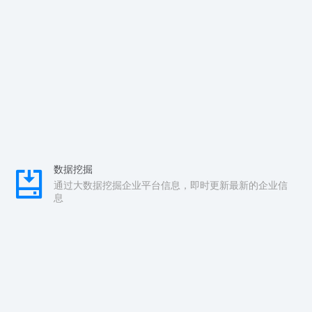
数据挖掘
通过大数据挖掘企业平台信息，即时更新最新的企业信
息
实时检测
配查查监测系统对运营中的企业进行实时监测，第一时
间发现异常
安全检测