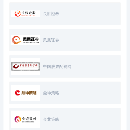
長胜證券
凤凰证券
中国股票配资网
鼎坤策略
金龙策略