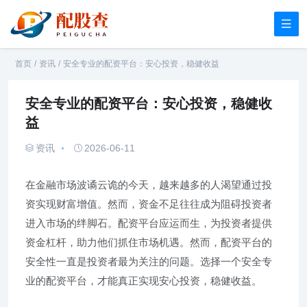
首页
/
资讯
/
安全专业的配资平台：安心投资，稳健收益
安全专业的配资平台：安心投资，稳健收
益
资讯
2026-06-11
在金融市场波谲云诡的今天，越来越多的人渴望通过投
资实现财富增值。然而，资金不足往往成为阻碍投资者
进入市场的绊脚石。配资平台应运而生，为投资者提供
资金杠杆，助力他们抓住市场机遇。然而，配资平台的
安全性一直是投资者最为关注的问题。选择一个安全专
业的配资平台，才能真正实现安心投资，稳健收益。