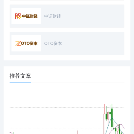
中证财经
OTO资本
推荐文章