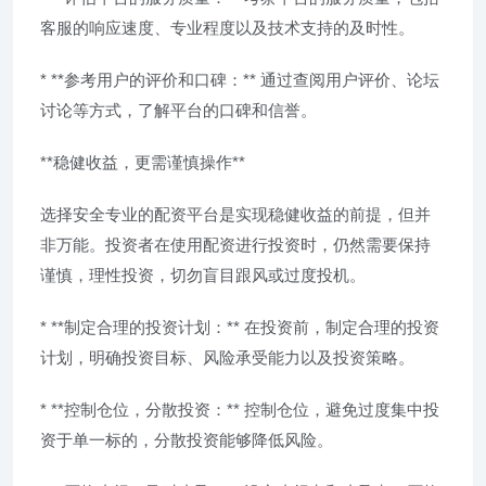
客服的响应速度、专业程度以及技术支持的及时性。
* **参考用户的评价和口碑：** 通过查阅用户评价、论坛
讨论等方式，了解平台的口碑和信誉。
**稳健收益，更需谨慎操作**
选择安全专业的配资平台是实现稳健收益的前提，但并
非万能。投资者在使用配资进行投资时，仍然需要保持
谨慎，理性投资，切勿盲目跟风或过度投机。
* **制定合理的投资计划：** 在投资前，制定合理的投资
计划，明确投资目标、风险承受能力以及投资策略。
* **控制仓位，分散投资：** 控制仓位，避免过度集中投
资于单一标的，分散投资能够降低风险。