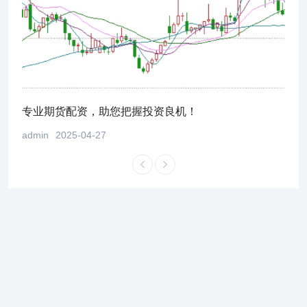
！
专业期货配资，助您把握投资良机！
股市
admin
2025-04-27
admi