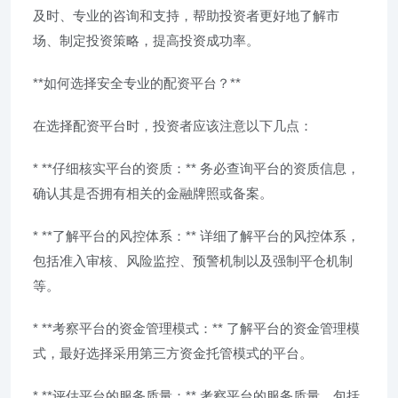
及时、专业的咨询和支持，帮助投资者更好地了解市
场、制定投资策略，提高投资成功率。
**如何选择安全专业的配资平台？**
在选择配资平台时，投资者应该注意以下几点：
* **仔细核实平台的资质：** 务必查询平台的资质信息，
确认其是否拥有相关的金融牌照或备案。
* **了解平台的风控体系：** 详细了解平台的风控体系，
包括准入审核、风险监控、预警机制以及强制平仓机制
等。
* **考察平台的资金管理模式：** 了解平台的资金管理模
式，最好选择采用第三方资金托管模式的平台。
* **评估平台的服务质量：** 考察平台的服务质量，包括