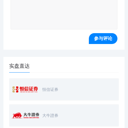
实盘直达
恒信证券
大牛證券