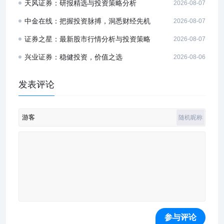
天风证券：研报精选与投资策略分析
2026-08-07
中金在线：把握投资脉搏，洞悉财经先机
2026-08-07
证券之星：最新股市行情分析与投资策略
2026-08-07
兴业证券：稳健投资，价值之选
2026-08-06
发表评论
随机昵称