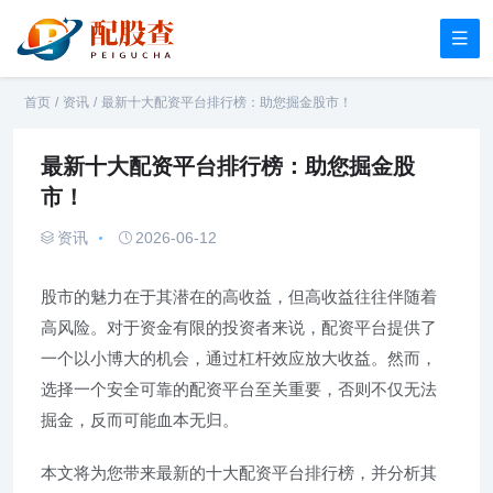
首页
/
资讯
/
最新十大配资平台排行榜：助您掘金股市！
最新十大配资平台排行榜：助您掘金股
市！
资讯
2026-06-12
股市的魅力在于其潜在的高收益，但高收益往往伴随着
高风险。对于资金有限的投资者来说，配资平台提供了
一个以小博大的机会，通过杠杆效应放大收益。然而，
选择一个安全可靠的配资平台至关重要，否则不仅无法
掘金，反而可能血本无归。
本文将为您带来最新的十大配资平台排行榜，并分析其