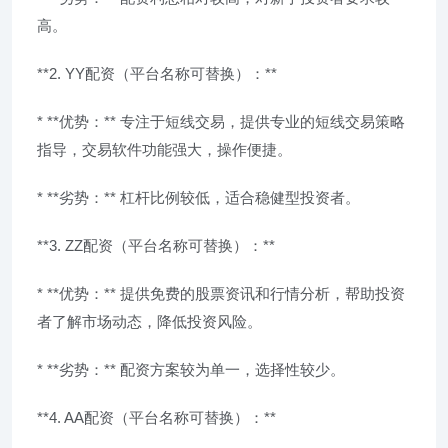
高。
**2. YY配资（平台名称可替换）：**
* **优势：** 专注于短线交易，提供专业的短线交易策略
指导，交易软件功能强大，操作便捷。
* **劣势：** 杠杆比例较低，适合稳健型投资者。
**3. ZZ配资（平台名称可替换）：**
* **优势：** 提供免费的股票资讯和行情分析，帮助投资
者了解市场动态，降低投资风险。
* **劣势：** 配资方案较为单一，选择性较少。
**4. AA配资（平台名称可替换）：**